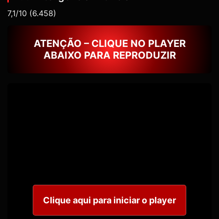
7,1/10
(6.458)
ATENÇÃO – CLIQUE NO PLAYER
ABAIXO PARA REPRODUZIR
Clique aqui para iniciar o player