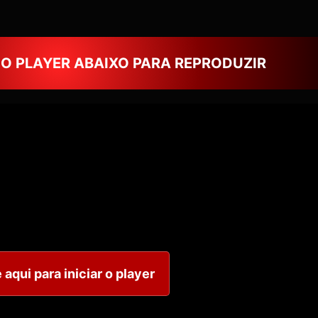
NO PLAYER ABAIXO PARA REPRODUZIR
 aqui para iniciar o player