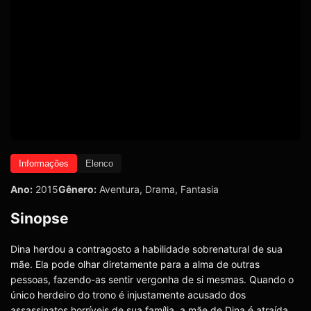
Informações
Elenco
Ano:
2015
Gênero:
Aventura
,
Drama
,
Fantasia
Sinopse
Dina herdou a contragosto a habilidade sobrenatural de sua
mãe. Ela pode olhar diretamente para a alma de outras
pessoas, fazendo-as sentir vergonha de si mesmas. Quando o
único herdeiro do trono é injustamente acusado dos
assassinatos horríveis de sua família, a mãe de Dina é atraída