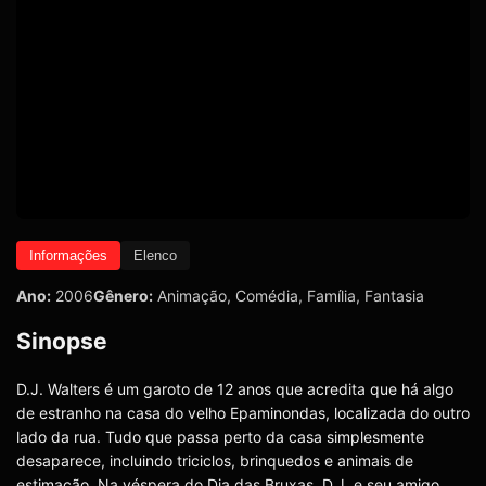
Informações
Elenco
Ano:
2006
Gênero:
Animação
,
Comédia
,
Família
,
Fantasia
Sinopse
D.J. Walters é um garoto de 12 anos que acredita que há algo
de estranho na casa do velho Epaminondas, localizada do outro
lado da rua. Tudo que passa perto da casa simplesmente
desaparece, incluindo triciclos, brinquedos e animais de
estimação. Na véspera do Dia das Bruxas, D.J. e seu amigo