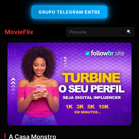
GRUPO TELEGRAM ENTRE
MovieFlix
A Casa Monstro