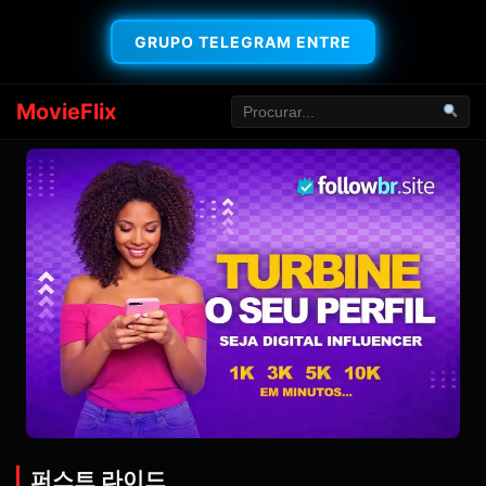
GRUPO TELEGRAM ENTRE
MovieFlix
퍼스트 라이드