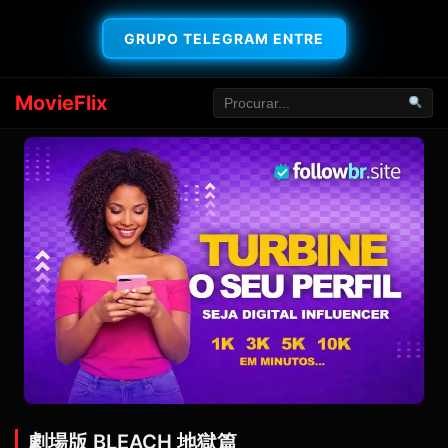
GRUPO TELEGRAM ENTRE
MovieFlix
劇場版 BLEACH 地獄篇