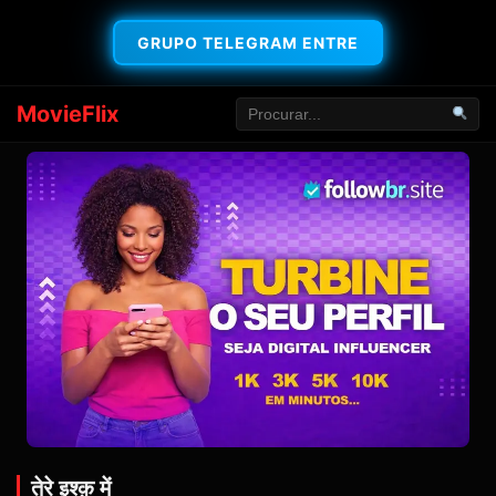
GRUPO TELEGRAM ENTRE
MovieFlix
तेरे इश्क़ में